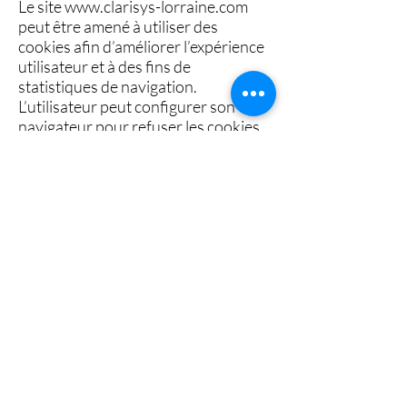
Le site
www.clarisys-lorraine.com
peut être amené à utiliser des
cookies afin d’améliorer l’expérience
utilisateur et à des fins de
statistiques de navigation.
L’utilisateur peut configurer son
navigateur pour refuser les cookies
ou être informé de leur utilisation.
8. Liens hypertextes
Le site
www.clarisys-lorraine.com
peut contenir des liens hypertextes
vers d’autres sites.
CLARISYS ne dispose d’aucun
moyen de contrôle sur ces sites et ne
saurait être tenu responsable de
leur contenu.
9. Droit applicable
Les présentes mentions légales sont
régies par le droit français.