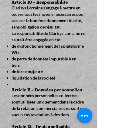
Article 10 – Responsabilité
Clarisys Lorraine s’engage à mettre en
œuvre tous les moyens nécessaires pour
assurer le bon fonctionnement du site,
sans obligation de résultat.
La responsabilité de Clarisys Lorraine ne
saurait être engagée en cas :
de dysfonctionnement de la plateforme
Wix
de perte de données imputable à un
tiers
de force majeure
liquidation de la société​
Article 11 – Données personnelles
Les données personnelles collectées
sont utilisées uniquement dans le cadre
de la relation commerciale et ne sont en
aucun cas revendues à des tiers.
Article 12 – Droit applicable
Les présentes CGV sont soumises au