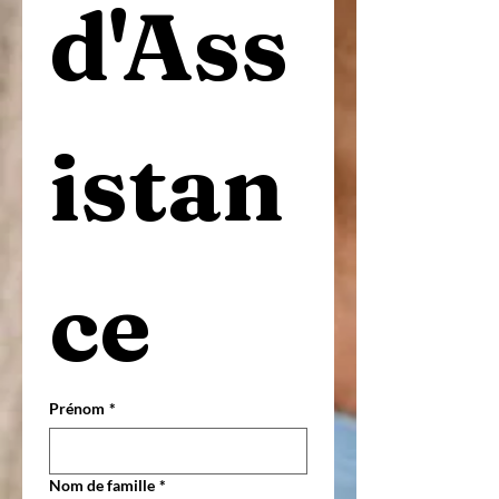
d'Ass
istan
ce
Prénom
*
Nom de famille
*