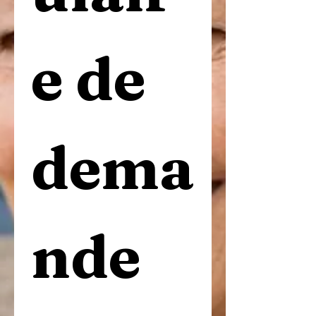
e de 
dema
nde 