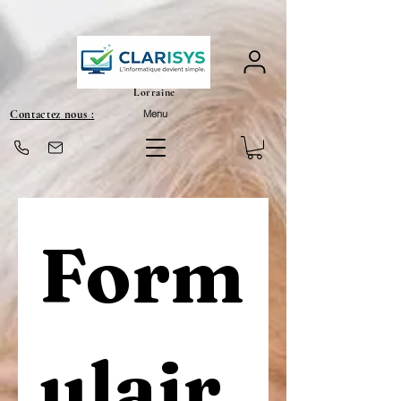
Lorraine
Contactez nous :
Menu
Form
ulair