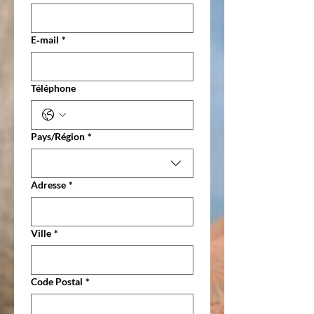
E‑mail
*
Téléphone
Adresse multiligne
Pays/Région
*
Adresse
*
Ville
*
Code Postal
*